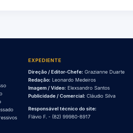
EXPEDIENTE
Direção / Editor-Chefe:
Grazianne Duarte
Redação:
Leonardo Medeiros
sso
Imagem / Vídeo:
Elexsandro Santos
do
Publicidade / Comercial:
Cláudio Silva
o
Responsável técnico do site:
essado
Flávio F. - (82) 99980-8917
ressivos