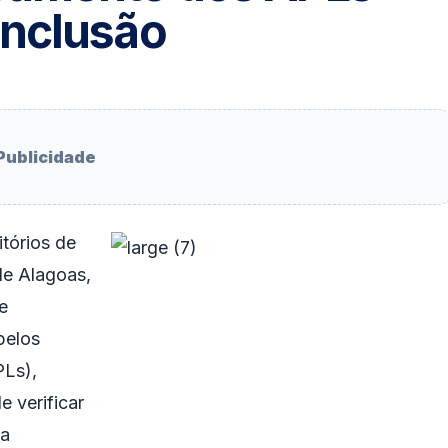
onclusão
Publicidade
tórios de
de Alagoas,
e
pelos
PLs),
e verificar
da