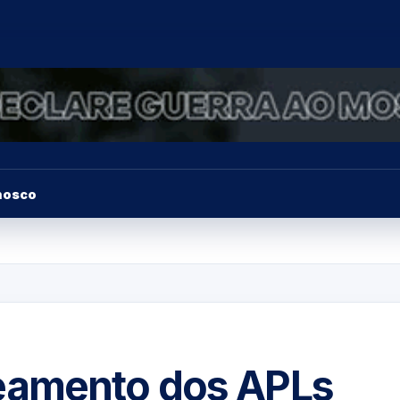
nosco
eamento dos APLs