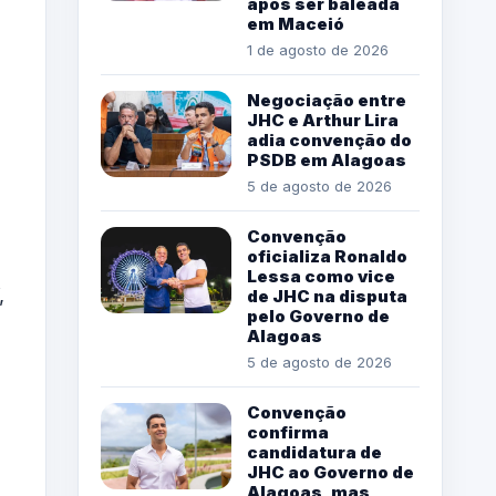
após ser baleada
em Maceió
1 de agosto de 2026
Negociação entre
JHC e Arthur Lira
adia convenção do
PSDB em Alagoas
5 de agosto de 2026
Convenção
oficializa Ronaldo
Lessa como vice
,
de JHC na disputa
pelo Governo de
Alagoas
5 de agosto de 2026
Convenção
confirma
candidatura de
JHC ao Governo de
Alagoas, mas