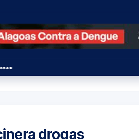
nosco
ncinera drogas