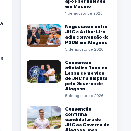
após ser baleada
em Maceió
1 de agosto de 2026
ma
Negociação entre
JHC e Arthur Lira
adia convenção do
PSDB em Alagoas
5 de agosto de 2026
ta
Convenção
oficializa Ronaldo
Lessa como vice
de JHC na disputa
pelo Governo de
Alagoas
5 de agosto de 2026
Convenção
confirma
candidatura de
JHC ao Governo de
Alagoas, mas