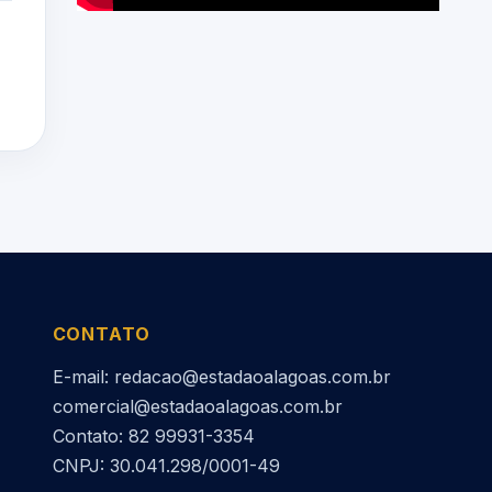
CONTATO
E-mail: redacao@estadaoalagoas.com.br
comercial@estadaoalagoas.com.br
Contato: 82 99931-3354
CNPJ: 30.041.298/0001-49