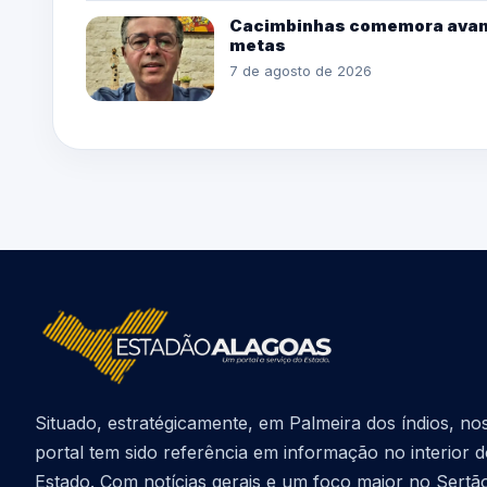
Cacimbinhas comemora avanç
metas
7 de agosto de 2026
Situado, estratégicamente, em Palmeira dos índios, no
portal tem sido referência em informação no interior 
Estado. Com notícias gerais e um foco maior no Sertã