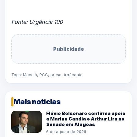
Fonte: Urgência 190
Publicidade
Tags:
Maceió
,
PCC
,
preso
,
traficante
Mais notícias
Flávio Bolsonaro confirma apoio
a Marina Candia e Arthur Lira ao
Senado em Alagoas
6 de agosto de 2026