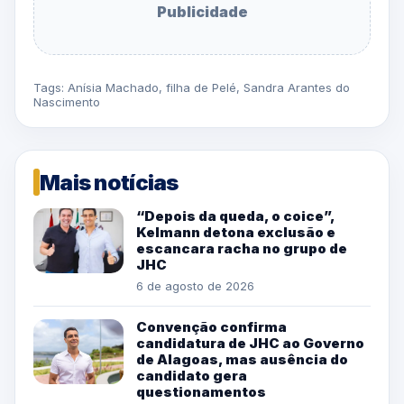
Publicidade
Tags:
Anísia Machado
,
filha de Pelé
,
Sandra Arantes do
Nascimento
Mais notícias
“Depois da queda, o coice”,
Kelmann detona exclusão e
escancara racha no grupo de
JHC
6 de agosto de 2026
Convenção confirma
candidatura de JHC ao Governo
de Alagoas, mas ausência do
candidato gera
questionamentos