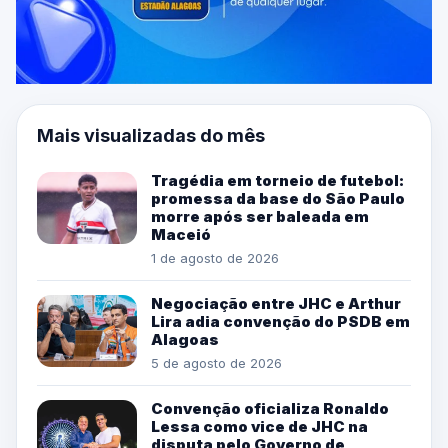
Mais visualizadas do mês
Tragédia em torneio de futebol:
promessa da base do São Paulo
morre após ser baleada em
Maceió
1 de agosto de 2026
Negociação entre JHC e Arthur
Lira adia convenção do PSDB em
Alagoas
5 de agosto de 2026
Convenção oficializa Ronaldo
Lessa como vice de JHC na
disputa pelo Governo de