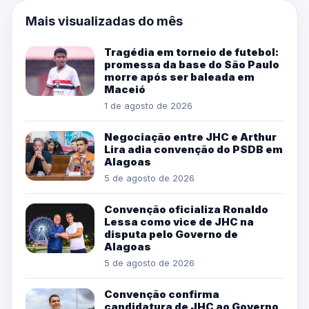
Mais visualizadas do mês
Tragédia em torneio de futebol:
promessa da base do São Paulo
morre após ser baleada em
Maceió
1 de agosto de 2026
Negociação entre JHC e Arthur
Lira adia convenção do PSDB em
Alagoas
5 de agosto de 2026
Convenção oficializa Ronaldo
Lessa como vice de JHC na
disputa pelo Governo de
Alagoas
5 de agosto de 2026
Convenção confirma
candidatura de JHC ao Governo