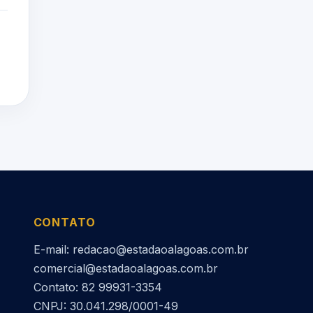
CONTATO
E-mail: redacao@estadaoalagoas.com.br
comercial@estadaoalagoas.com.br
Contato: 82 99931-3354
CNPJ: 30.041.298/0001-49