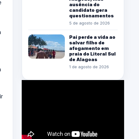
e
ausência do
candidato gera
questionamentos
5 de agosto de 2026
a
Pai perde a vida ao
salvar filho de
afogamento em
praia do Litoral Sul
de Alagoas
1 de agosto de 2026
a
ir