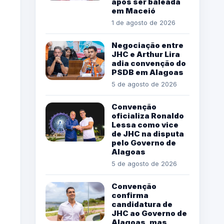
após ser baleada
em Maceió
1 de agosto de 2026
Negociação entre
JHC e Arthur Lira
adia convenção do
PSDB em Alagoas
5 de agosto de 2026
Convenção
oficializa Ronaldo
Lessa como vice
de JHC na disputa
pelo Governo de
Alagoas
5 de agosto de 2026
Convenção
confirma
candidatura de
JHC ao Governo de
Alagoas, mas