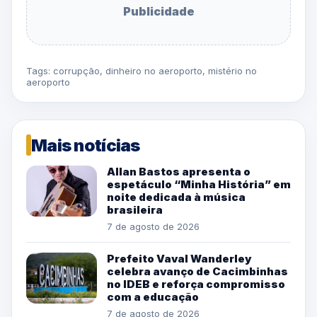
Publicidade
Tags:
corrupção
,
dinheiro no aeroporto
,
mistério no
aeroporto
Mais notícias
Allan Bastos apresenta o
espetáculo “Minha História” em
noite dedicada à música
brasileira
7 de agosto de 2026
Prefeito Vaval Wanderley
celebra avanço de Cacimbinhas
no IDEB e reforça compromisso
com a educação
7 de agosto de 2026