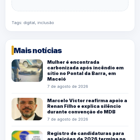
Tags:
digital
,
inclusão
Mais notícias
Mulher é encontrada
carbonizada após incêndio em
sítio no Pontal da Barra, em
Maceió
7 de agosto de 2026
Marcelo Victor reafirma apoio a
Renan Filho e explica silêncio
durante convenção do MDB
7 de agosto de 2026
Registro de candidaturas para
as eleições de 2026 termina no