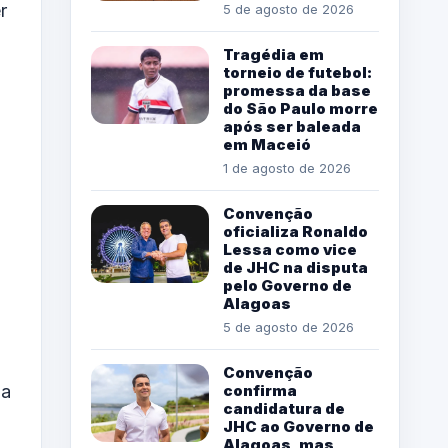
r
5 de agosto de 2026
Tragédia em
torneio de futebol:
promessa da base
do São Paulo morre
após ser baleada
em Maceió
1 de agosto de 2026
Convenção
oficializa Ronaldo
Lessa como vice
de JHC na disputa
pelo Governo de
Alagoas
5 de agosto de 2026
Convenção
confirma
Na
candidatura de
JHC ao Governo de
Alagoas, mas