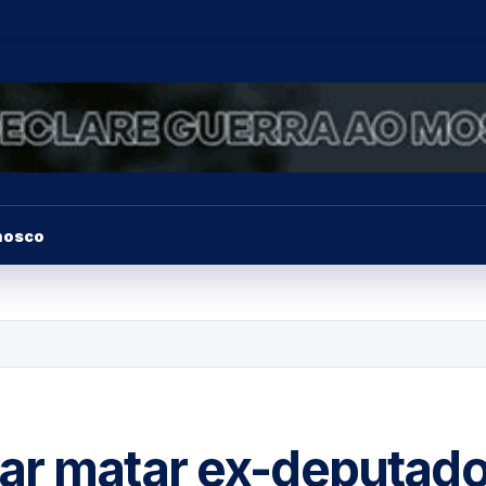
nosco
ar matar ex-deputad