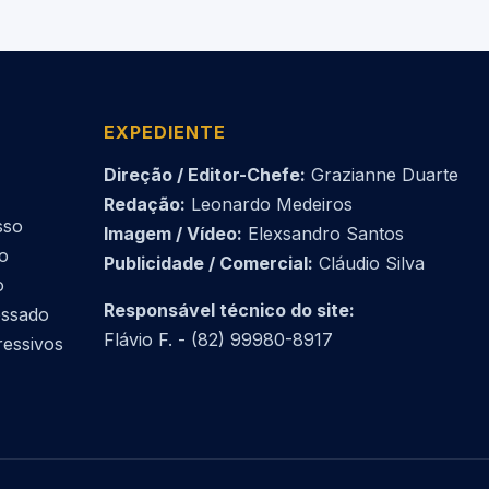
EXPEDIENTE
Direção / Editor-Chefe:
Grazianne Duarte
Redação:
Leonardo Medeiros
sso
Imagem / Vídeo:
Elexsandro Santos
do
Publicidade / Comercial:
Cláudio Silva
o
Responsável técnico do site:
essado
Flávio F. - (82) 99980-8917
ressivos