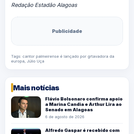
Redação Estadão Alagoas
Publicidade
Tags:
cantor palmeirense é lançado por grtavadora da
europa
,
Júlio Uça
Mais notícias
Flávio Bolsonaro confirma apoio
a Marina Candia e Arthur Lira ao
Senado em Alagoas
6 de agosto de 2026
Alfredo Gaspar é recebido com