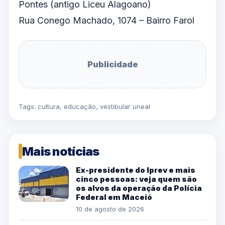
Pontes (antigo Liceu Alagoano)
Rua Conego Machado, 1074 – Bairro Farol
Publicidade
Tags:
cultura
,
educação
,
vestibular uneal
Mais notícias
Ex-presidente do Iprev e mais
cinco pessoas: veja quem são
os alvos da operação da Polícia
Federal em Maceió
10 de agosto de 2026