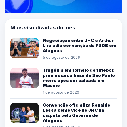
Mais visualizadas do mês
Negociação entre JHC e Arthur
Lira adia convenção do PSDB em
Alagoas
5 de agosto de 2026
Tragédia em torneio de futebol:
promessa da base do São Paulo
morre após ser baleada em
Maceió
1 de agosto de 2026
Convenção oficializa Ronaldo
Lessa como vice de JHC na
disputa pelo Governo de
Alagoas