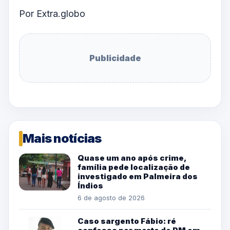
Por Extra.globo
Publicidade
Mais notícias
Quase um ano após crime,
família pede localização de
investigado em Palmeira dos
Índios
6 de agosto de 2026
Caso sargento Fábio: ré