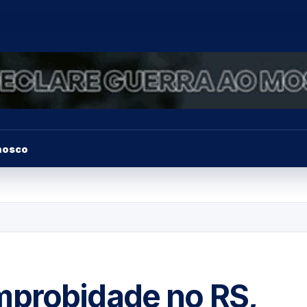
nosco
mprobidade no RS,