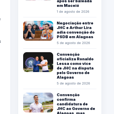
após ser baleada
em Maceió
m
1 de agosto de 2026
e
Negociação entre
JHC e Arthur Lira
adia convenção do
PSDB em Alagoas
s
5 de agosto de 2026
Convenção
oficializa Ronaldo
Lessa como vice
de JHC na disputa
pelo Governo de
Alagoas
5 de agosto de 2026
Convenção
confirma
candidatura de
JHC ao Governo de
Alagoas, mas