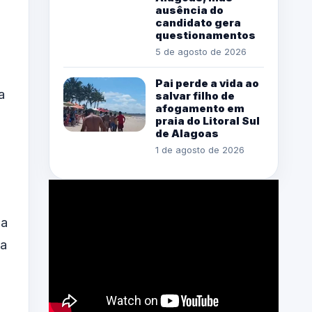
ausência do
candidato gera
questionamentos
5 de agosto de 2026
Pai perde a vida ao
a
salvar filho de
afogamento em
praia do Litoral Sul
de Alagoas
1 de agosto de 2026
 a
ma