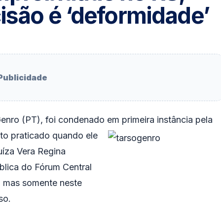
isão é ‘deformidade’
Publicidade
enro (PT), foi condenado em primeira instância pela
ato praticado quando ele
juíza Vera Regina
blica do Fórum Central
, mas somente neste
so.