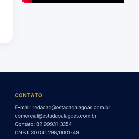
CONTATO
E-mail: redacao@estadaoalagoas.com.br
comercial@estadaoalagoas.com.br
Contato: 82 99931-3354
CNPJ: 30.041.298/0001-49