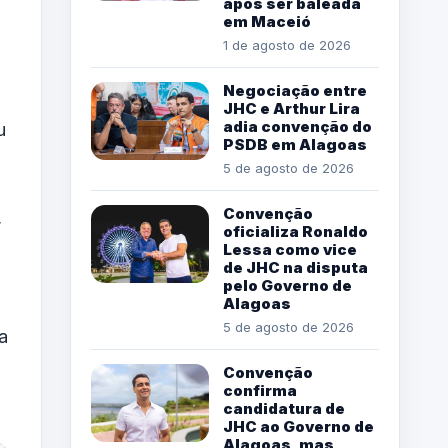
após ser baleada
em Maceió
1 de agosto de 2026
Negociação entre
JHC e Arthur Lira
adia convenção do
u
PSDB em Alagoas
5 de agosto de 2026
Convenção
,
oficializa Ronaldo
Lessa como vice
de JHC na disputa
pelo Governo de
Alagoas
5 de agosto de 2026
a
Convenção
confirma
candidatura de
JHC ao Governo de
Alagoas, mas