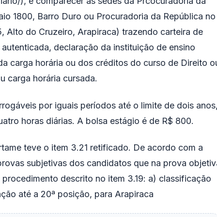
ario/
), e comparecer às sedes da Prcocuradoria da
io 1800, Barro Duro ou Procuradoria da República no
 Alto do Cruzeiro, Arapiraca) trazendo carteira de
a autenticada, declaração da instituição de ensino
 carga horária ou dos créditos do curso de Direito o
u carga horária cursada.
rogáveis por iguais períodos até o limite de dois anos
atro horas diárias. A bolsa estágio é de R$ 800.
certame teve o item 3.21 retificado. De acordo com a
provas subjetivas dos candidatos que na prova objetiv
rocedimento descrito no item 3.19: a) classificação
ação até a 20ª posição, para Arapiraca