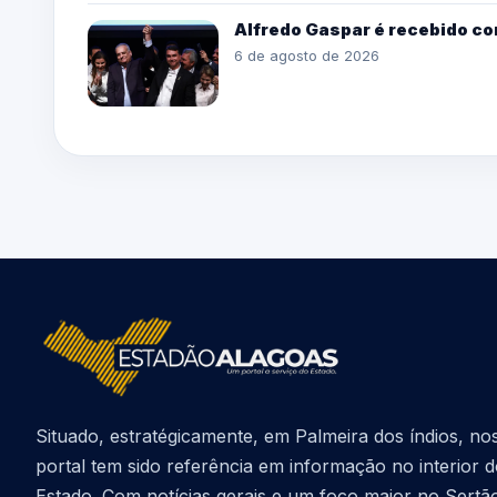
Alfredo Gaspar é recebido co
6 de agosto de 2026
Situado, estratégicamente, em Palmeira dos índios, no
portal tem sido referência em informação no interior 
Estado. Com notícias gerais e um foco maior no Sertã