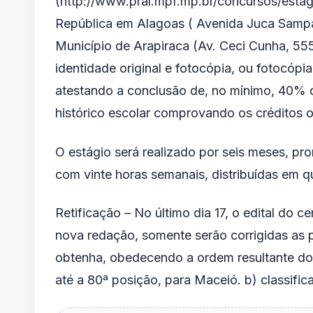
(
http://www.pral.mpf.mp.br/concursos/estagi
República em Alagoas ( Avenida Juca Sampa
Município de Arapiraca (Av. Ceci Cunha, 555,
identidade original e fotocópia, ou fotocópi
atestando a conclusão de, no mínimo, 40% da
histórico escolar comprovando os créditos o
O estágio será realizado por seis meses, pror
com vinte horas semanais, distribuídas em qu
Retificação – No último dia 17, o edital do 
nova redação, somente serão corrigidas as 
obtenha, obedecendo a ordem resultante do p
até a 80ª posição, para Maceió. b) classific