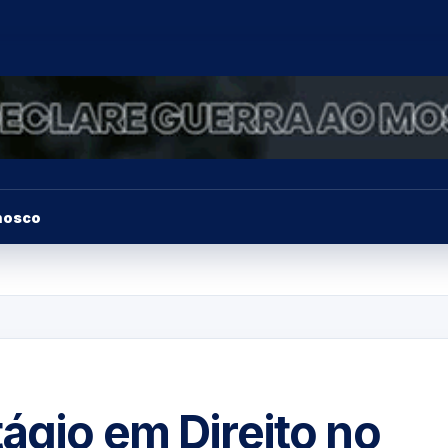
nosco
tágio em Direito no