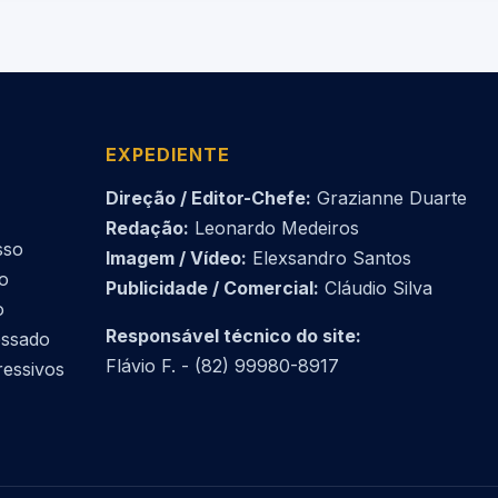
EXPEDIENTE
Direção / Editor-Chefe:
Grazianne Duarte
Redação:
Leonardo Medeiros
sso
Imagem / Vídeo:
Elexsandro Santos
do
Publicidade / Comercial:
Cláudio Silva
o
Responsável técnico do site:
essado
Flávio F. - (82) 99980-8917
ressivos