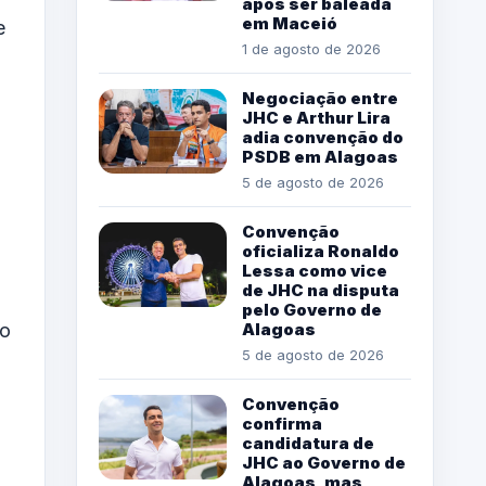
após ser baleada
em Maceió
e
1 de agosto de 2026
Negociação entre
JHC e Arthur Lira
adia convenção do
PSDB em Alagoas
5 de agosto de 2026
Convenção
oficializa Ronaldo
Lessa como vice
de JHC na disputa
pelo Governo de
 o
Alagoas
5 de agosto de 2026
Convenção
confirma
candidatura de
JHC ao Governo de
Alagoas, mas