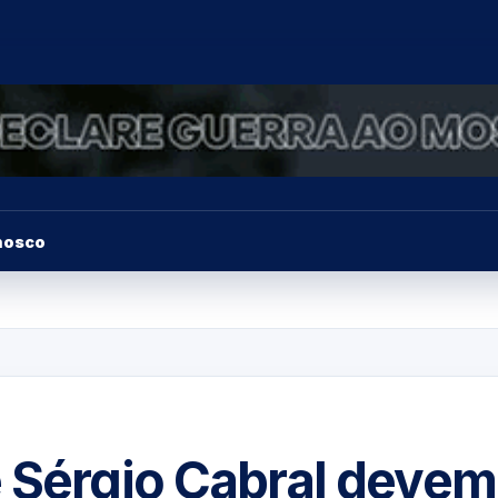
nosco
e Sérgio Cabral devem