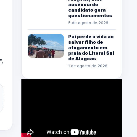
ausência do
candidato gera
questionamentos
5 de agosto de 2026
Pai perde a vida ao
salvar filho de
afogamento em
praia do Litoral Sul
de Alagoas
”,
1 de agosto de 2026