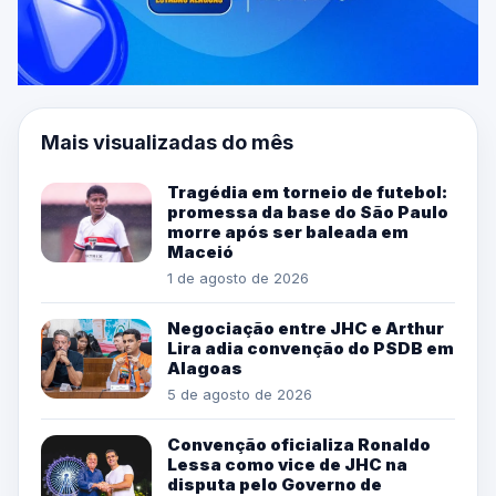
Mais visualizadas do mês
Tragédia em torneio de futebol:
promessa da base do São Paulo
morre após ser baleada em
Maceió
1 de agosto de 2026
Negociação entre JHC e Arthur
Lira adia convenção do PSDB em
Alagoas
5 de agosto de 2026
Convenção oficializa Ronaldo
Lessa como vice de JHC na
disputa pelo Governo de