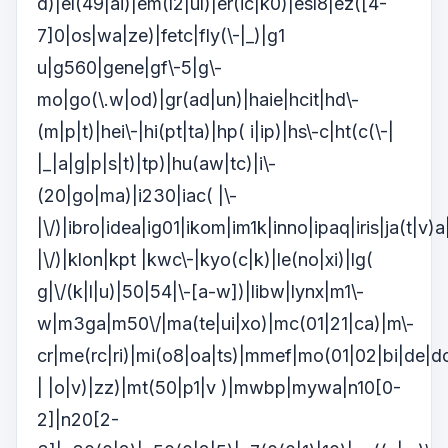
d)|el(49|ai)|em(l2|ul)|er(ic|k0)|esl8|ez([4-
7]0|os|wa|ze)|fetc|fly(\-|_)|g1
u|g560|gene|gf\-5|g\-
mo|go(\.w|od)|gr(ad|un)|haie|hcit|hd\-
(m|p|t)|hei\-|hi(pt|ta)|hp( i|ip)|hs\-c|ht(c(\-|
|_|a|g|p|s|t)|tp)|hu(aw|tc)|i\-
(20|go|ma)|i230|iac( |\-
|\/)|ibro|idea|ig01|ikom|im1k|inno|ipaq|iris|ja(t|v)a
|\/)|klon|kpt |kwc\-|kyo(c|k)|le(no|xi)|lg(
g|\/(k|l|u)|50|54|\-[a-w])|libw|lynx|m1\-
w|m3ga|m50\/|ma(te|ui|xo)|mc(01|21|ca)|m\-
cr|me(rc|ri)|mi(o8|oa|ts)|mmef|mo(01|02|bi|de|do
| |o|v)|zz)|mt(50|p1|v )|mwbp|mywa|n10[0-
2]|n20[2-