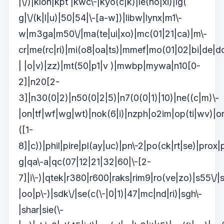
|\/)|klon|kpt |kwc\-|kyo(c|k)|le(no|xi)|lg(
g|\/(k|l|u)|50|54|\-[a-w])|libw|lynx|m1\-
w|m3ga|m50\/|ma(te|ui|xo)|mc(01|21|ca)|m\-
cr|me(rc|ri)|mi(o8|oa|ts)|mmef|mo(01|02|bi|de|do
| |o|v)|zz)|mt(50|p1|v )|mwbp|mywa|n10[0-
2]|n20[2-
3]|n30(0|2)|n50(0|2|5)|n7(0(0|1)|10)|ne((c|m)\-
|on|tf|wf|wg|wt)|nok(6|i)|nzph|o2im|op(ti|wv)|o
([1-
8]|c))|phil|pire|pl(ay|uc)|pn\-2|po(ck|rt|se)|prox|
g|qa\-a|qc(07|12|21|32|60|\-[2-
7]|i\-)|qtek|r380|r600|raks|rim9|ro(ve|zo)|s55\/
|oo|p\-)|sdk\/|se(c(\-|0|1)|47|mc|nd|ri)|sgh\-
|shar|sie(\-