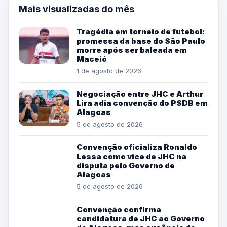
Mais visualizadas do mês
Tragédia em torneio de futebol:
promessa da base do São Paulo
morre após ser baleada em
Maceió
1 de agosto de 2026
Negociação entre JHC e Arthur
Lira adia convenção do PSDB em
Alagoas
5 de agosto de 2026
Convenção oficializa Ronaldo
Lessa como vice de JHC na
disputa pelo Governo de
Alagoas
5 de agosto de 2026
Convenção confirma
candidatura de JHC ao Governo