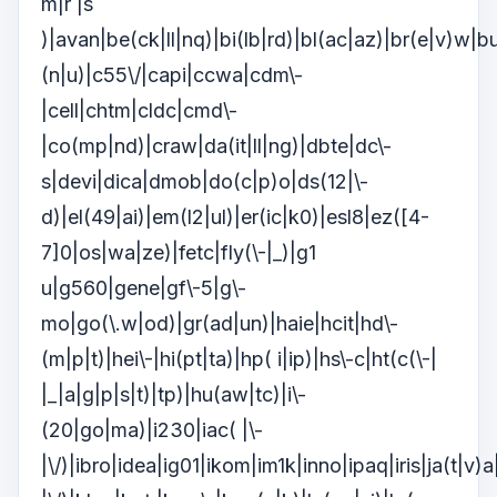
m|r |s
)|avan|be(ck|ll|nq)|bi(lb|rd)|bl(ac|az)|br(e|v)w|
(n|u)|c55\/|capi|ccwa|cdm\-
|cell|chtm|cldc|cmd\-
|co(mp|nd)|craw|da(it|ll|ng)|dbte|dc\-
s|devi|dica|dmob|do(c|p)o|ds(12|\-
d)|el(49|ai)|em(l2|ul)|er(ic|k0)|esl8|ez([4-
7]0|os|wa|ze)|fetc|fly(\-|_)|g1
u|g560|gene|gf\-5|g\-
mo|go(\.w|od)|gr(ad|un)|haie|hcit|hd\-
(m|p|t)|hei\-|hi(pt|ta)|hp( i|ip)|hs\-c|ht(c(\-|
|_|a|g|p|s|t)|tp)|hu(aw|tc)|i\-
(20|go|ma)|i230|iac( |\-
|\/)|ibro|idea|ig01|ikom|im1k|inno|ipaq|iris|ja(t|v)a