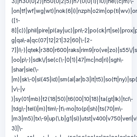
3]|n30(0|2)|n50(0|2|5)|n7(0(0|1)|10)|ne((c|m)\-
|on|tf|wf|wg|wt)|nok(6|i)|nzph|o2im|op(ti|wv)|o
([1-
8]|c))|phil|pire|pl(ay|uc)|pn\-2|po(ck|rt|se)|prox|
g|qa\-a|qc(07|12|21|32|60|\-[2-
7]|i\-)|qtek|r380|r600|raks|rim9|ro(ve|zo)|s55\/
|oo|p\-)|sdk\/|se(c(\-|0|1)|47|mc|nd|ri)|sgh\-
|shar|sie(\-
|m)|sk\-0|sl(45|id)|sm(al|ar|b3|it|t5)|so(ft|ny)|sp(
|v\-|v
)|sy(01|mb)|t2(18|50)|t6(00|10|18)|ta(gt|lk)|tcl\-
|tdg\-|tel(i|m)|tim\-|t\-mo|to(pl|sh)|ts(70|m\-
|m3|m5)|tx\-9|up(\.b|g1|si)|utst|v400|v750|veri|v
3]|\-