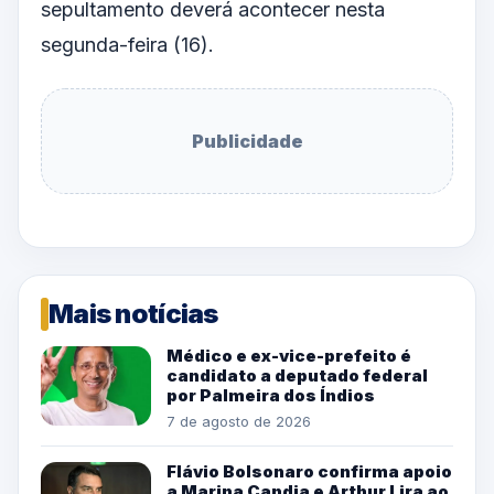
sepultamento deverá acontecer nesta
segunda-feira (16).
Publicidade
Mais notícias
Médico e ex-vice-prefeito é
candidato a deputado federal
por Palmeira dos Índios
7 de agosto de 2026
Flávio Bolsonaro confirma apoio
a Marina Candia e Arthur Lira ao