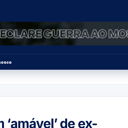
nosco
 ‘amável’ de ex-