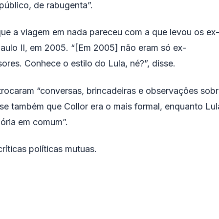
úblico, de rabugenta”.
 que a viagem em nada pareceu com a que levou os ex
aulo II, em 2005. “[Em 2005] não eram só ex-
ores. Conhece o estilo do Lula, né?”, disse.
trocaram “conversas, brincadeiras e observações sob
isse também que Collor era o mais formal, enquanto Lul
mória em comum”.
íticas políticas mutuas.