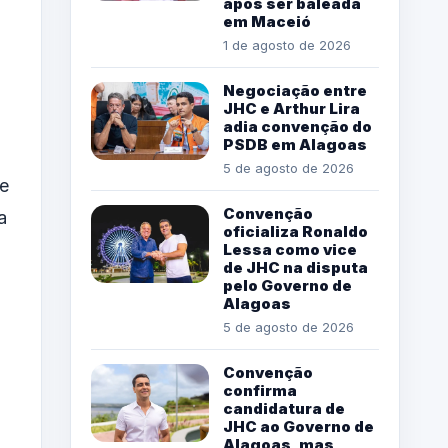
após ser baleada
em Maceió
1 de agosto de 2026
-
Negociação entre
JHC e Arthur Lira
adia convenção do
PSDB em Alagoas
5 de agosto de 2026
re
Convenção
a
oficializa Ronaldo
Lessa como vice
de JHC na disputa
pelo Governo de
Alagoas
5 de agosto de 2026
Convenção
confirma
candidatura de
JHC ao Governo de
Alagoas, mas