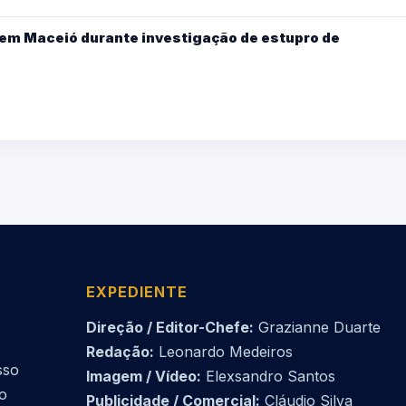
 em Maceió durante investigação de estupro de
EXPEDIENTE
Direção / Editor-Chefe:
Grazianne Duarte
Redação:
Leonardo Medeiros
sso
Imagem / Vídeo:
Elexsandro Santos
do
Publicidade / Comercial:
Cláudio Silva