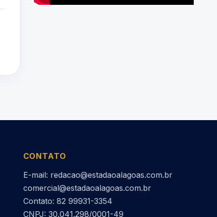
CONTATO
E-mail: redacao@estadaoalagoas.com.br
comercial@estadaoalagoas.com.br
Contato: 82 99931-3354
CNPJ: 30.041.298/0001-49