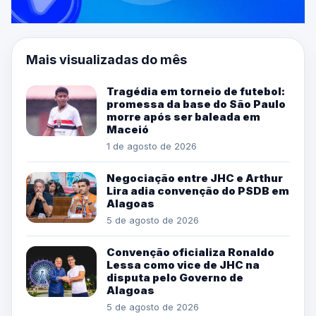
Mais visualizadas do mês
Tragédia em torneio de futebol:
promessa da base do São Paulo
morre após ser baleada em
Maceió
1 de agosto de 2026
Negociação entre JHC e Arthur
Lira adia convenção do PSDB em
Alagoas
5 de agosto de 2026
Convenção oficializa Ronaldo
Lessa como vice de JHC na
disputa pelo Governo de
Alagoas
5 de agosto de 2026