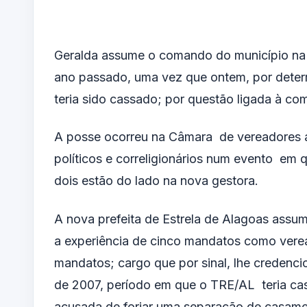
Geralda assume o comando do município na c
ano passado, uma vez que ontem, por determin
teria sido cassado; por questão ligada à com
A posse ocorreu na Câmara de vereadores á
políticos e correligionários num evento em
dois estão do lado na nova gestora.
A nova prefeita de Estrela de Alagoas ass
a experiência de cinco mandatos como vere
mandatos; cargo que por sinal, lhe credenci
de 2007, período em que o TRE/AL teria cas
acusada de forjar uma separação de casame