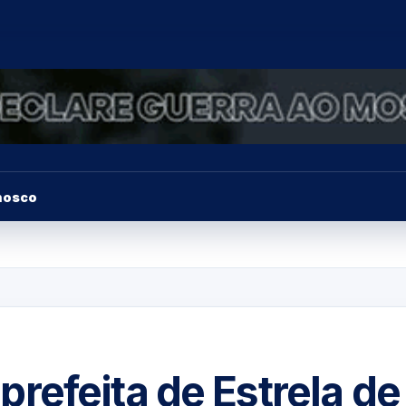
nosco
refeita de Estrela de