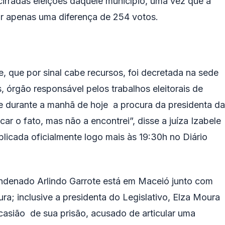
irradas eleições daquele município, uma vez que a
r apenas uma diferença de 254 votos.
, que por sinal cabe recursos, foi decretada na sede
s, órgão responsável pelos trabalhos eleitorais de
ve durante a manhã de hoje a procura da presidenta da
r o fato, mas não a encontrei”, disse a juíza Izabele
licada oficialmente logo mais às 19:30h no Diário
ondenado Arlindo Garrote está em Maceió junto com
ura; inclusive a presidenta do Legislativo, Elza Moura
ocasião de sua prisão, acusado de articular uma