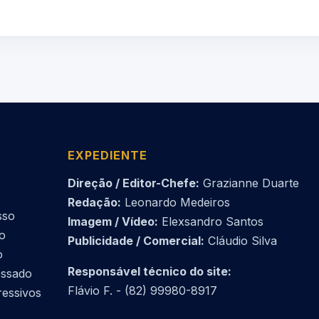
EXPEDIENTE
Direção / Editor-Chefe:
Grazianne Duarte
Redação:
Leonardo Medeiros
sso
Imagem / Vídeo:
Elexsandro Santos
do
Publicidade / Comercial:
Cláudio Silva
o
Responsável técnico do site:
essado
Flávio F. - (82) 99980-8917
ressivos