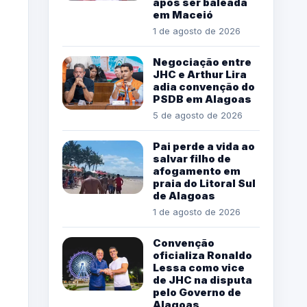
após ser baleada
em Maceió
1 de agosto de 2026
Negociação entre
JHC e Arthur Lira
adia convenção do
PSDB em Alagoas
5 de agosto de 2026
Pai perde a vida ao
salvar filho de
afogamento em
praia do Litoral Sul
de Alagoas
1 de agosto de 2026
Convenção
oficializa Ronaldo
Lessa como vice
de JHC na disputa
pelo Governo de
Alagoas