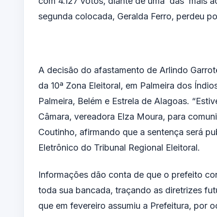
com 4.127 votos, diante de uma das mais ac
segunda colocada, Geralda Ferro, perdeu po
A decisão do afastamento de Arlindo Garrote
da 10ª Zona Eleitoral, em Palmeira dos Índio
Palmeira, Belém e Estrela de Alagoas. “Esti
Câmara, vereadora Elza Moura, para comunica
Coutinho, afirmando que a sentença será pub
Eletrônico do Tribunal Regional Eleitoral.
Informações dão conta de que o prefeito c
toda sua bancada, traçando as diretrizes fut
que em fevereiro assumiu a Prefeitura, por 