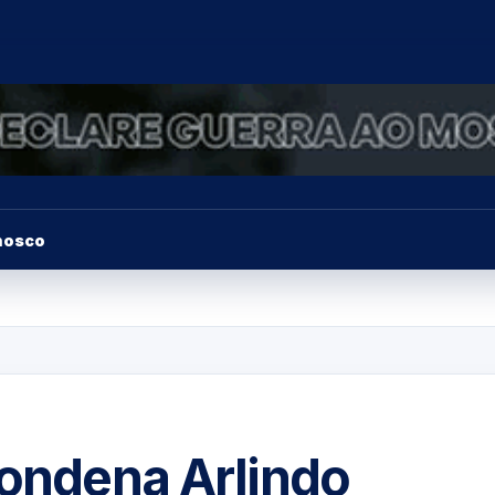
nosco
condena Arlindo