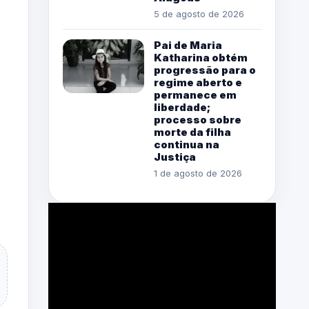
5 de agosto de 2026
Pai de Maria
Katharina obtém
progressão para o
regime aberto e
permanece em
liberdade;
processo sobre
morte da filha
continua na
Justiça
1 de agosto de 2026