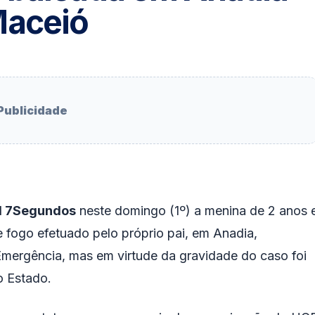
Maceió
Publicidade
l
7
Segundos
neste
domingo
(1º) a
menina
de 2 anos 
e fogo
efetuado pelo próprio pai, em Anadia,
Emergência, mas em virtude da gravidade do caso foi
o Estado.