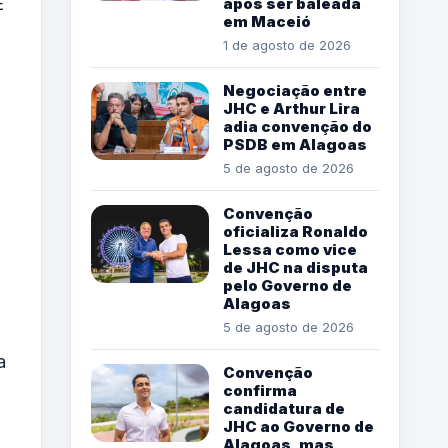
E
após ser baleada
em Maceió
1 de agosto de 2026
Negociação entre
JHC e Arthur Lira
adia convenção do
PSDB em Alagoas
5 de agosto de 2026
Convenção
oficializa Ronaldo
Lessa como vice
de JHC na disputa
pelo Governo de
Alagoas
5 de agosto de 2026
a
Convenção
confirma
candidatura de
JHC ao Governo de
Alagoas, mas