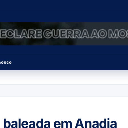
nosco
 baleada em Anadia