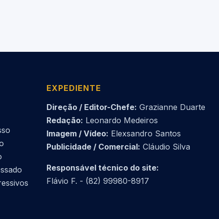
EXPEDIENTE
Direção / Editor-Chefe:
Grazianne Duarte
Redação:
Leonardo Medeiros
sso
Imagem / Vídeo:
Elexsandro Santos
do
Publicidade / Comercial:
Cláudio Silva
o
Responsável técnico do site:
essado
Flávio F. - (82) 99980-8917
ressivos