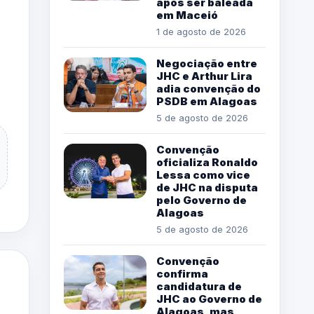
após ser baleada
em Maceió
1 de agosto de 2026
Negociação entre
JHC e Arthur Lira
adia convenção do
PSDB em Alagoas
5 de agosto de 2026
Convenção
oficializa Ronaldo
Lessa como vice
de JHC na disputa
pelo Governo de
Alagoas
5 de agosto de 2026
Convenção
confirma
candidatura de
JHC ao Governo de
Alagoas, mas