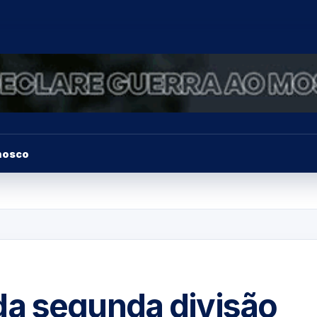
nosco
a segunda divisão