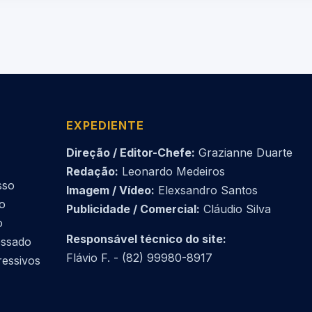
EXPEDIENTE
Direção / Editor-Chefe:
Grazianne Duarte
Redação:
Leonardo Medeiros
sso
Imagem / Vídeo:
Elexsandro Santos
do
Publicidade / Comercial:
Cláudio Silva
o
Responsável técnico do site:
essado
Flávio F. - (82) 99980-8917
ressivos