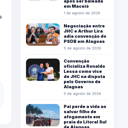
após ser baleada
em Maceió
1 de agosto de 2026
a
Negociação entre
JHC e Arthur Lira
adia convenção do
PSDB em Alagoas
5 de agosto de 2026
Convenção
oficializa Ronaldo
Lessa como vice
de JHC na disputa
pelo Governo de
Alagoas
5 de agosto de 2026
Pai perde a vida ao
salvar filho de
afogamento em
praia do Litoral Sul
de Alagoas