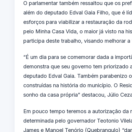
O parlamentar também ressaltou que os prefei
além do deputado Edval Gaia Filho, que é lí
esforços para viabilizar a restauração da r
pelo Minha Casa Vida, o maior já visto na h
participa deste trabalho, visando melhorar a
“É um dia para se comemorar dada a importâ
demonstra que seu governo tem priorizado a
deputado Edval Gaia. Também parabenizo o 
construídas na história do município. O Resi
sonho da casa própria” destacou, Júlio Ceza
Em pouco tempo teremos a autorização da r
determinada pelo governador Teotonio Vilel
James e Manoel Tenório (Quebrangulo) “dand