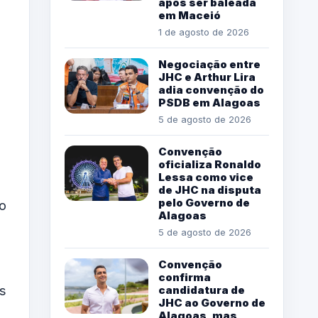
após ser baleada
em Maceió
1 de agosto de 2026
Negociação entre
JHC e Arthur Lira
adia convenção do
PSDB em Alagoas
5 de agosto de 2026
Convenção
oficializa Ronaldo
Lessa como vice
de JHC na disputa
pelo Governo de
 o
Alagoas
5 de agosto de 2026
Convenção
confirma
s
candidatura de
JHC ao Governo de
Alagoas, mas