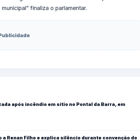
municipal” finaliza o parlamentar.
Publicidade
ada após incêndio em sítio no Pontal da Barra, em
 a Renan Filho e explica silêncio durante convenção do