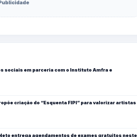
Publicidade
s sociais em parceria com o Instituto Amfra e
põe criação do “Esquenta FIPI” para valorizar artistas
y Neto entrega agendamentos de exames gratuitos neste