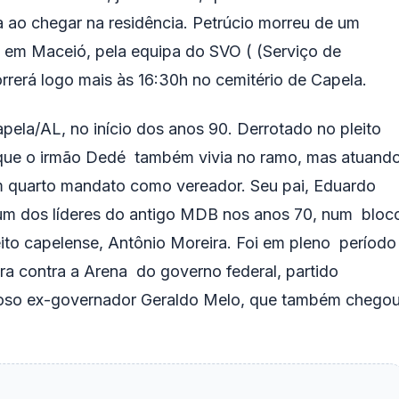
 ao chegar na residência. Petrúcio morreu de um
 em Maceió, pela equipa do SVO ( (Serviço de
rrerá logo mais às 16:30h no cemitério de Capela.
ela/AL, no início dos anos 90. Derrotado no pleito
orque o irmão Dedé também vivia no ramo, mas atuand
 um quarto mandato como vereador. Seu pai, Eduardo
 um dos líderes do antigo MDB nos anos 70, num bloc
eito capelense, Antônio Moreira. Foi em pleno período
era contra a Arena do governo federal, partido
doso ex-governador Geraldo Melo, que também chego