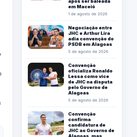
após ser baleada
em Maceió
1 de agosto de 2026
Negociação entre
JHC e Arthur Lira
adia convenção do
PSDB em Alagoas
5 de agosto de 2026
o
Convenção
oficializa Ronaldo
o
Lessa como vice
de JHC na disputa
pelo Governo de
Alagoas
5 de agosto de 2026
u
Convenção
confirma
candidatura de
JHC ao Governo de
Alagoas, mas