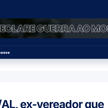
nosco
AL, ex-vereador que