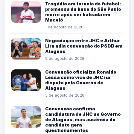
Tragédia em torneio de futebol:
promessa da base do São Paulo
morre após ser baleada em
Maceió
1 de agosto de 2026
Negociação entre JHC e Arthur
Lira adia convenção do PSDB em
Alagoas
5 de agosto de 2026
Convenção oficializa Ronaldo
Lessa como vice de JHC na
disputa pelo Governo de
Alagoas
5 de agosto de 2026
Convenção confirma
candidatura de JHC ao Governo
de Alagoas, mas ausência do
candidato gera
questionamentos