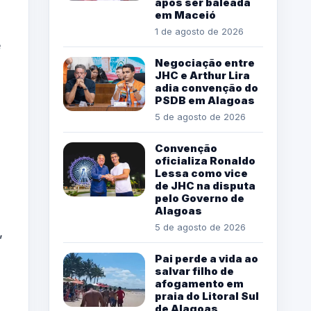
após ser baleada
em Maceió
1 de agosto de 2026
e
Negociação entre
JHC e Arthur Lira
adia convenção do
PSDB em Alagoas
5 de agosto de 2026
Convenção
oficializa Ronaldo
Lessa como vice
de JHC na disputa
pelo Governo de
Alagoas
5 de agosto de 2026
,
Pai perde a vida ao
salvar filho de
afogamento em
praia do Litoral Sul
de Alagoas