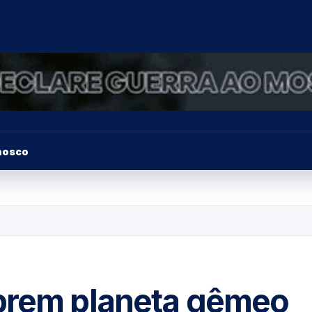
nosco
brem planeta gêmeo