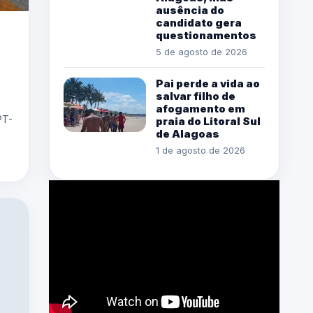
ausência do
candidato gera
questionamentos
5 de agosto de 2026
Pai perde a vida ao
salvar filho de
afogamento em
PT-
praia do Litoral Sul
de Alagoas
1 de agosto de 2026