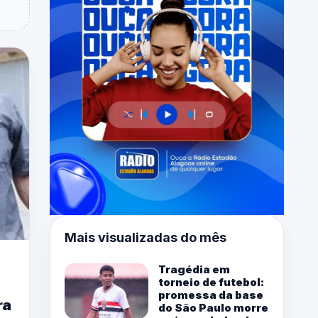
Mais visualizadas do mês
Tragédia em
torneio de futebol:
promessa da base
ra
do São Paulo morre