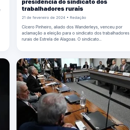
presidência do sindicato dos
trabalhadores rurais
e
21 de fevereiro de 2024 • Redação
Cícero Pinheiro, aliado dos Wanderleys, venceu por
aclamação a eleição para o sindicato dos trabalhadores
rurais de Estrela de Alagoas. O sindicato...