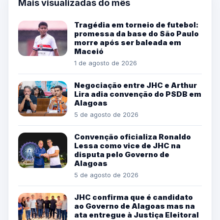
Mais visualizadas do mês
Tragédia em torneio de futebol:
promessa da base do São Paulo
morre após ser baleada em
Maceió
1 de agosto de 2026
Negociação entre JHC e Arthur
Lira adia convenção do PSDB em
Alagoas
5 de agosto de 2026
Convenção oficializa Ronaldo
Lessa como vice de JHC na
disputa pelo Governo de
Alagoas
5 de agosto de 2026
JHC confirma que é candidato
ao Governo de Alagoas mas na
ata entregue à Justiça Eleitoral