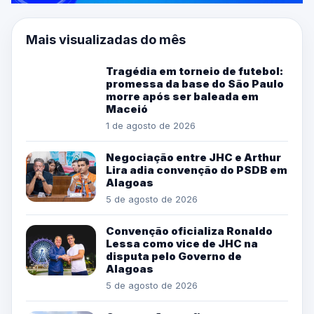
Mais visualizadas do mês
Tragédia em torneio de futebol:
promessa da base do São Paulo
morre após ser baleada em
Maceió
1 de agosto de 2026
Negociação entre JHC e Arthur
Lira adia convenção do PSDB em
Alagoas
5 de agosto de 2026
Convenção oficializa Ronaldo
Lessa como vice de JHC na
disputa pelo Governo de
Alagoas
5 de agosto de 2026