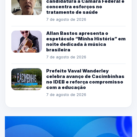
candidatura à Câmara Federal e
concentra esforços no
tratamento de saúde
7 de agosto de 2026
Allan Bastos apresenta o
espetáculo “Minha História” em
noite dedicada à música
brasileira
7 de agosto de 2026
Prefeito Vaval Wanderley
celebra avanço de Cacimbinhas
no IDEB e reforça compromisso
com a educação
7 de agosto de 2026