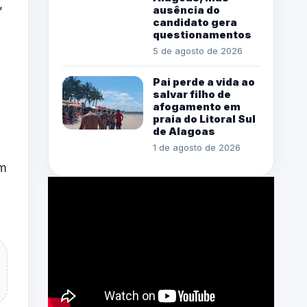
,
ausência do
candidato gera
questionamentos
5 de agosto de 2026
Pai perde a vida ao
salvar filho de
afogamento em
praia do Litoral Sul
de Alagoas
1 de agosto de 2026
em