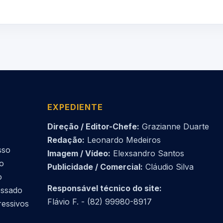
EXPEDIENTE
Direção / Editor-Chefe:
Grazianne Duarte
Redação:
Leonardo Medeiros
sso
Imagem / Vídeo:
Elexsandro Santos
do
Publicidade / Comercial:
Cláudio Silva
o
Responsável técnico do site:
essado
Flávio F. - (82) 99980-8917
ressivos