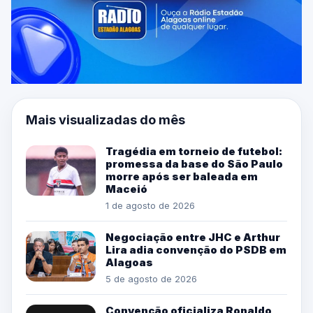
Mais visualizadas do mês
Tragédia em torneio de futebol:
promessa da base do São Paulo
morre após ser baleada em
Maceió
1 de agosto de 2026
Negociação entre JHC e Arthur
Lira adia convenção do PSDB em
Alagoas
5 de agosto de 2026
Convenção oficializa Ronaldo