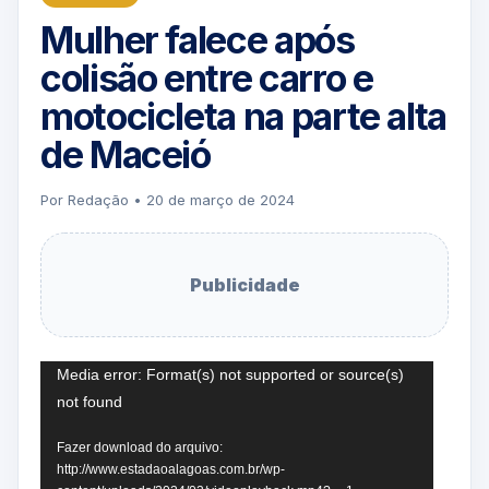
Mulher falece após
colisão entre carro e
motocicleta na parte alta
de Maceió
Por Redação • 20 de março de 2024
Publicidade
Tocador
Media error: Format(s) not supported or source(s)
not found
de
vídeo
Fazer download do arquivo:
http://www.estadaoalagoas.com.br/wp-