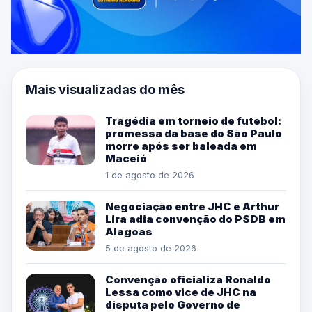
Mais visualizadas do mês
Tragédia em torneio de futebol:
promessa da base do São Paulo
morre após ser baleada em
Maceió
1 de agosto de 2026
Negociação entre JHC e Arthur
Lira adia convenção do PSDB em
Alagoas
5 de agosto de 2026
Convenção oficializa Ronaldo
Lessa como vice de JHC na
disputa pelo Governo de