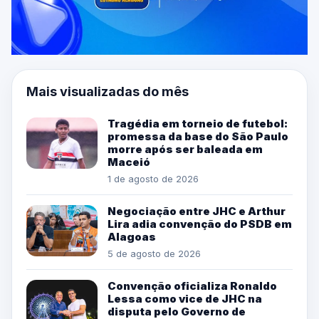
Mais visualizadas do mês
Tragédia em torneio de futebol:
promessa da base do São Paulo
morre após ser baleada em
Maceió
1 de agosto de 2026
Negociação entre JHC e Arthur
Lira adia convenção do PSDB em
Alagoas
5 de agosto de 2026
Convenção oficializa Ronaldo
Lessa como vice de JHC na
disputa pelo Governo de