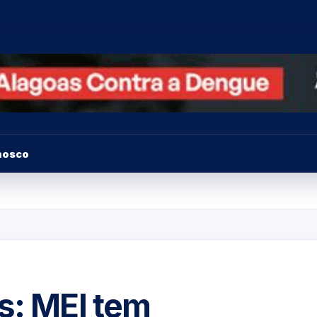
nosco
s: MEI tem