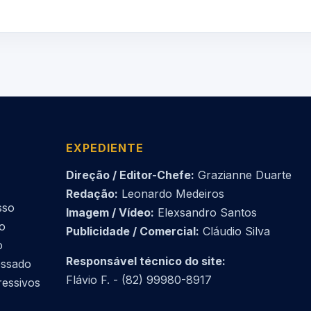
EXPEDIENTE
Direção / Editor-Chefe:
Grazianne Duarte
Redação:
Leonardo Medeiros
sso
Imagem / Vídeo:
Elexsandro Santos
do
Publicidade / Comercial:
Cláudio Silva
o
Responsável técnico do site:
essado
Flávio F. - (82) 99980-8917
ressivos