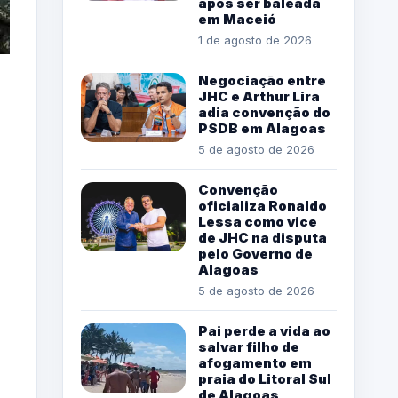
após ser baleada
em Maceió
1 de agosto de 2026
Negociação entre
JHC e Arthur Lira
adia convenção do
PSDB em Alagoas
5 de agosto de 2026
Convenção
oficializa Ronaldo
Lessa como vice
de JHC na disputa
pelo Governo de
Alagoas
5 de agosto de 2026
Pai perde a vida ao
salvar filho de
afogamento em
praia do Litoral Sul
de Alagoas