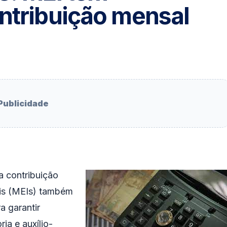
ontribuição mensal
Publicidade
a contribuição
is (MEIs) também
a garantir
ia e auxílio-