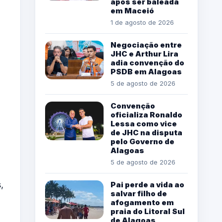
após ser baleada
em Maceió
1 de agosto de 2026
Negociação entre
JHC e Arthur Lira
adia convenção do
PSDB em Alagoas
5 de agosto de 2026
Convenção
oficializa Ronaldo
Lessa como vice
de JHC na disputa
pelo Governo de
Alagoas
5 de agosto de 2026
,
Pai perde a vida ao
salvar filho de
afogamento em
praia do Litoral Sul
de Alagoas