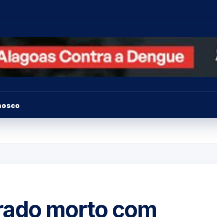
nosco
rado morto com