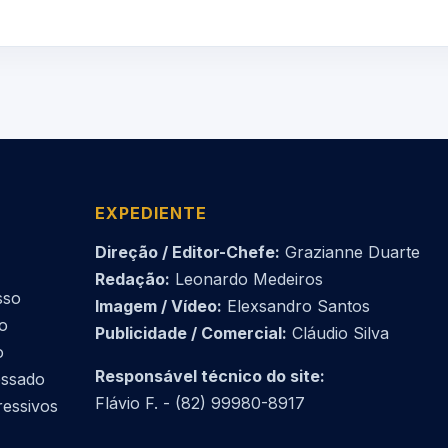
EXPEDIENTE
Direção / Editor-Chefe:
Grazianne Duarte
Redação:
Leonardo Medeiros
sso
Imagem / Vídeo:
Elexsandro Santos
do
Publicidade / Comercial:
Cláudio Silva
o
Responsável técnico do site:
essado
Flávio F. - (82) 99980-8917
ressivos