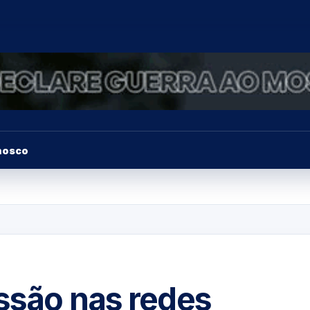
nosco
essão nas redes