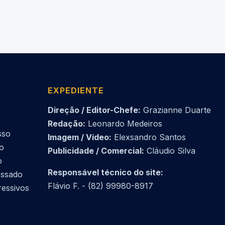
EXPEDIENTE
Direção / Editor-Chefe:
Grazianne Duarte
Redação:
Leonardo Medeiros
sso
Imagem / Vídeo:
Elexsandro Santos
do
Publicidade / Comercial:
Cláudio Silva
o
Responsável técnico do site:
essado
Flávio F. - (82) 99980-8917
ressivos