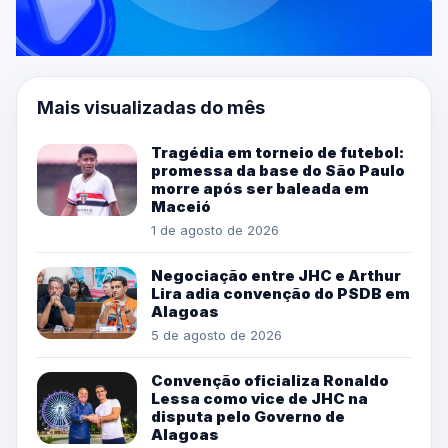
Mais visualizadas do mês
Tragédia em torneio de futebol:
promessa da base do São Paulo
morre após ser baleada em
Maceió
1 de agosto de 2026
Negociação entre JHC e Arthur
Lira adia convenção do PSDB em
Alagoas
5 de agosto de 2026
Convenção oficializa Ronaldo
Lessa como vice de JHC na
disputa pelo Governo de
Alagoas