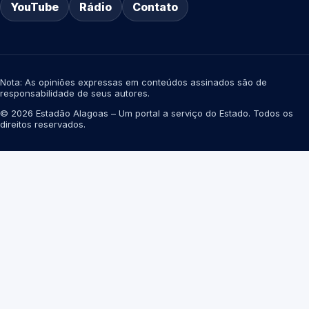
YouTube
Rádio
Contato
Nota: As opiniões expressas em conteúdos assinados são de
responsabilidade de seus autores.
© 2026 Estadão Alagoas – Um portal a serviço do Estado. Todos os
direitos reservados.